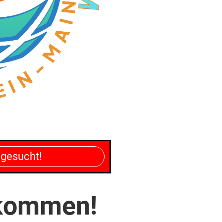
 gesucht!
lkommen!