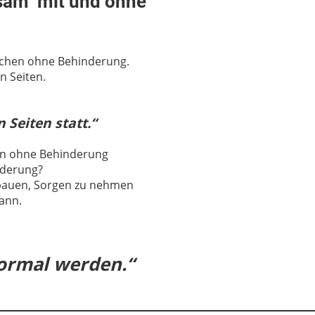
nsam mit und ohne
schen ohne Behinderung.
n Seiten.
 Seiten statt.“
en ohne Behinderung
nderung?
ubauen, Sorgen zu nehmen
kann.
normal werden.“